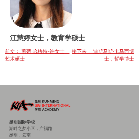
江慧婷女士，教育学硕士
帖
前文：
凯蒂·哈格特-许女士，
接下来：
迪斯马斯·卡马西博
艺术硕士
士，哲学博士
子
导
航
昆明国际学校
湖畔之梦小区，广福路
昆明，云南