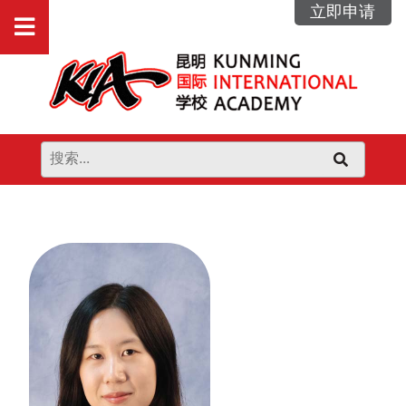
跳
立即申请
打
到
内
开
容
主
菜
单