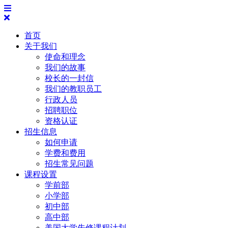
跳
打
关
到
开
闭
内
主
首页
主
容
菜
关于我们
菜
单
使命和理念
单
我们的故事
校长的一封信
我们的教职员工
行政人员
招聘职位
资格认证
招生信息
如何申请
学费和费用
招生常见问题
课程设置
学前部
小学部
初中部
高中部
美国大学先修课程计划