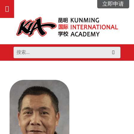
跳
立即申请
打
到
内
开
容
主
菜
单