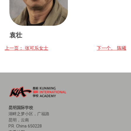
袁壮
帖
上一页：
张可乐女士
下一个。
陈曦
子
导
航
昆明国际学校
湖畔之梦小区，广福路
昆明，云南
P.R. China 650228